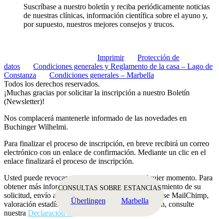
Suscríbase a nuestro boletín y reciba periódicamente noticias
de nuestras clínicas, información científica sobre el ayuno y,
por supuesto, nuestros mejores consejos y trucos.
Subscribe
© 2026 Buchinger Wilhelmi
Imprimir
|
Protección de
datos
|
Condiciones generales y Reglamento de la casa – Lago de
Constanza
|
Condiciones generales – Marbella
Todos los derechos reservados.
¡Muchas gracias por solicitar la inscripción a nuestro Boletín
(Newsletter)!
Nos complacerá mantenerle informado de las novedades en
Buchinger Wilhelmi.
Para finalizar el proceso de inscripción, en breve recibirá un correo
electrónico con un enlace de confirmación. Mediante un clic en el
enlace finalizará el proceso de inscripción.
Usted puede revocar su consentimiento en cualquier momento. Para
obtener más información sobre los contenidos, tratamiento de su
CONSULTAS SOBRE ESTANCIAS
solicitud, envío a través del proveedor estadounidense MailChimp,
Überlingen
Marbella
valoración estadística y posibilidades de cancelación, consulte
nuestra
Declaración de Protección de Datos
.