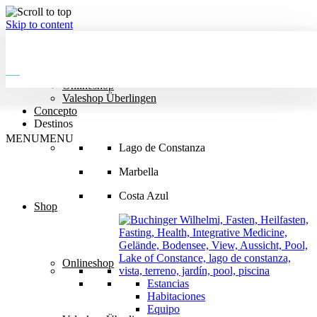
Skip to content
MENU
MENU
Shop
Onlineshop
Valeshop Überlingen
Concepto
Destinos
MENU
MENU
Lago de Constanza
Marbella
Costa Azul
Shop
Onlineshop
Estancias
Habitaciones
Equipo