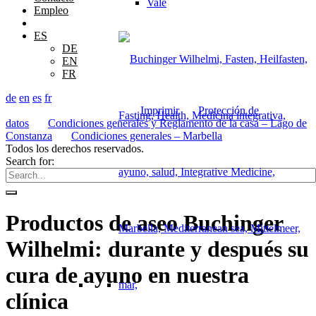
Vale
Empleo
ES
DE
EN
FR
de
en
es
fr
© 2026 Buchinger Wilhelmi
Imprimir
|
Protección de
datos
|
Condiciones generales y Reglamento de la casa – Lago de
Constanza
|
Condiciones generales – Marbella
Todos los derechos reservados.
Search for:
Productos de aseo Buchinger
Wilhelmi: durante y después su
cura de ayuno en nuestra
clínica