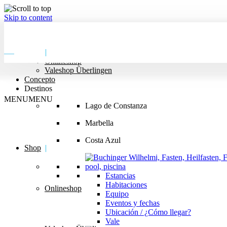
Skip to content
MENU
MENU
Shop
|
Onlineshop
Valeshop Überlingen
Concepto
Destinos
MENU
MENU
Lago de Constanza
Marbella
Costa Azul
Shop
|
Estancias
Habitaciones
Onlineshop
Equipo
Eventos y fechas
Ubicación / ¿Cómo llegar?
Vale