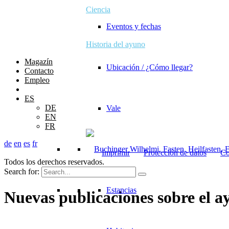
Ciencia
Eventos y fechas
Historia del ayuno
Magazín
Ubicación / ¿Cómo llegar?
Contacto
Empleo
ES
DE
Vale
EN
FR
de
en
es
fr
© 2026 Buchinger Wilhelmi
Imprimir
|
Protección de datos
|
Co
Todos los derechos reservados.
Search for:
Estancias
Nuevas publicaciones sobre el a