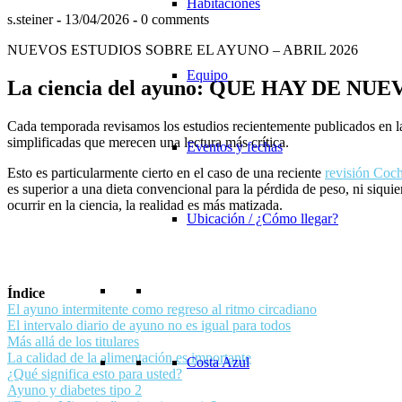
Habitaciones
s.steiner
-
13/04/2026
-
0 comments
NUEVOS ESTUDIOS SOBRE EL AYUNO – ABRIL 2026
Equipo
La ciencia del ayuno: QUE HAY DE NUE
Cada temporada revisamos los estudios recientemente publicados en las
simplificadas que merecen una lectura más crítica.
Eventos y fechas
Esto es particularmente cierto en el caso de una reciente
revisión Coch
es superior a una dieta convencional para la pérdida de peso, ni siqui
ocurrir en la ciencia, la realidad es más matizada.
Ubicación / ¿Cómo llegar?
Índice
El ayuno intermitente como regreso al ritmo circadiano
El intervalo diario de ayuno no es igual para todos
Más allá de los titulares
La calidad de la alimentación es importante
Costa Azul
¿Qué significa esto para usted?
Ayuno y diabetes tipo 2