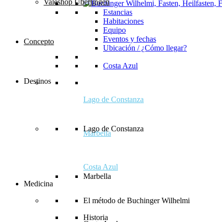
Valeshop Überlingen
Estancias
Habitaciones
Equipo
Eventos y fechas
Concepto
Ubicación / ¿Cómo llegar?
Costa Azul
Destinos
Lago de Constanza
Lago de Constanza
Marbella
Costa Azul
Marbella
Medicina
El método de Buchinger Wilhelmi
Historia